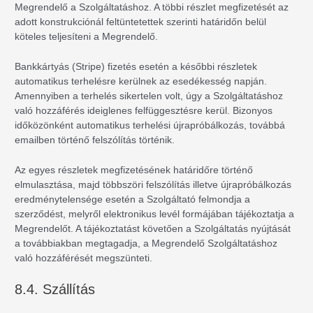
Megrendelő a Szolgáltatáshoz. A többi részlet megfizetését az
adott konstrukciónál feltüntetettek szerinti határidőn belül
köteles teljesíteni a Megrendelő.
Bankkártyás (Stripe) fizetés esetén a későbbi részletek
automatikus terhelésre kerülnek az esedékesség napján.
Amennyiben a terhelés sikertelen volt, úgy a Szolgáltatáshoz
való hozzáférés ideiglenes felfüggesztésre kerül. Bizonyos
időközönként automatikus terhelési újrapróbálkozás, továbbá
emailben történő felszólítás történik.
Az egyes részletek megfizetésének határidőre történő
elmulasztása, majd többszöri felszólítás illetve újrapróbálkozás
eredménytelensége esetén a Szolgáltató felmondja a
szerződést, melyről elektronikus levél formájában tájékoztatja a
Megrendelőt. A tájékoztatást követően a Szolgáltatás nyújtását
a továbbiakban megtagadja, a Megrendelő Szolgáltatáshoz
való hozzáférését megszünteti.
8.4. Szállítás