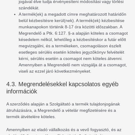
jogával élve tudja érvényesíteni módosítási vagy törlési
szándékát.
A termék(ek) a megadott címre meghatározott határidőn
belül kézbesítésre kerül(nek). A termék(ek) kézbesítése
munkanapokon történik 8-17 óra közötti időszakban. A
Megrendelő a Ptk. 6:127. §-a alapján köteles a csomagot
késedelem nélkül, lehetőleg a kézbesítéskor a futár előtt
megvizsgálni, és a termékeken, csomagoláson észlelt
esetleges sérülés esetén köteles jegyzőkönyv felvételét
kérni, sérülés esetén a csomagot nem köteles átvenni.
Amennyiben a Megrendelő nem vizsgálja át a csomagot,
viseli az ezzel járó következményeket.
4.3. Megrendelésekkel kapcsolatos egyéb
információk
A szerződés alapján a Szolgáltató a termék tulajdonjogának
átruházására, a Megrendelő a vételár megfizetésére és a
termék átvételére köteles.
Amennyiben az eladó vállalkozás és a vevő fogyasztó, és az