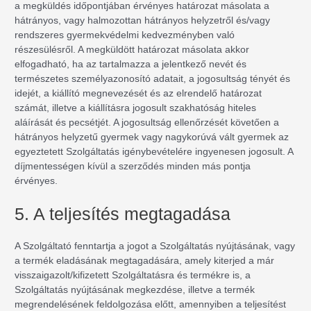
a megküldés időpontjában érvényes határozat másolata a
hátrányos, vagy halmozottan hátrányos helyzetről és/vagy
rendszeres gyermekvédelmi kedvezményben való
részesülésről. A megküldött határozat másolata akkor
elfogadható, ha az tartalmazza a jelentkező nevét és
természetes személyazonosító adatait, a jogosultság tényét és
idejét, a kiállító megnevezését és az elrendelő határozat
számát, illetve a kiállításra jogosult szakhatóság hiteles
aláírását és pecsétjét. A jogosultság ellenőrzését követően a
hátrányos helyzetű gyermek vagy nagykorúvá vált gyermek az
egyeztetett Szolgáltatás igénybevételére ingyenesen jogosult. A
díjmentességen kívül a szerződés minden más pontja
érvényes.
5. A teljesítés megtagadása
A Szolgáltató fenntartja a jogot a Szolgáltatás nyújtásának, vagy
a termék eladásának megtagadására, amely kiterjed a már
visszaigazolt/kifizetett Szolgáltatásra és termékre is, a
Szolgáltatás nyújtásának megkezdése, illetve a termék
megrendelésének feldolgozása előtt, amennyiben a teljesítést