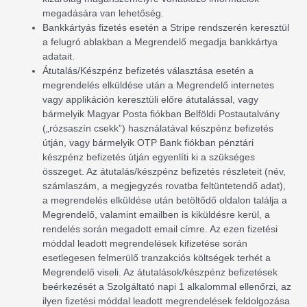
megadására van lehetőség.
Bankkártyás fizetés esetén a Stripe rendszerén keresztül
a felugró ablakban a Megrendelő megadja bankkártya
adatait.
Átutalás/Készpénz befizetés választása esetén a
megrendelés elküldése után a Megrendelő internetes
vagy applikáción keresztüli előre átutalással, vagy
bármelyik Magyar Posta fiókban Belföldi Postautalvány
(„rózsaszín csekk”) használatával készpénz befizetés
útján, vagy bármelyik OTP Bank fiókban pénztári
készpénz befizetés útján egyenlíti ki a szükséges
összeget. Az átutalás/készpénz befizetés részleteit (név,
számlaszám, a megjegyzés rovatba feltüntetendő adat),
a megrendelés elküldése után betöltődő oldalon találja a
Megrendelő, valamint emailben is kiküldésre kerül, a
rendelés során megadott email címre. Az ezen fizetési
móddal leadott megrendelések kifizetése során
esetlegesen felmerülő tranzakciós költségek terhét a
Megrendelő viseli. Az átutalások/készpénz befizetések
beérkezését a Szolgáltató napi 1 alkalommal ellenőrzi, az
ilyen fizetési móddal leadott megrendelések feldolgozása