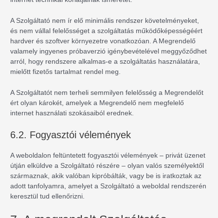
A Szolgáltató nem ír elő minimális rendszer követelményeket,
és nem vállal felelősséget a szolgáltatás működőképességéért
hardver és szoftver környezetre vonatkozóan. A Megrendelő
valamely ingyenes próbaverzió igénybevételével meggyőződhet
arról, hogy rendszere alkalmas-e a szolgáltatás használatára,
mielőtt fizetős tartalmat rendel meg.
A Szolgáltatót nem terheli semmilyen felelősség a Megrendelőt
ért olyan károkét, amelyek a Megrendelő nem megfelelő
internet használati szokásaiból erednek.
6.2. Fogyasztói vélemények
A weboldalon feltüntetett fogyasztói vélemények – privát üzenet
útján elküldve a Szolgáltató részére – olyan valós személyektől
származnak, akik valóban kipróbálták, vagy be is iratkoztak az
adott tanfolyamra, amelyet a Szolgáltató a weboldal rendszerén
keresztül tud ellenőrizni.