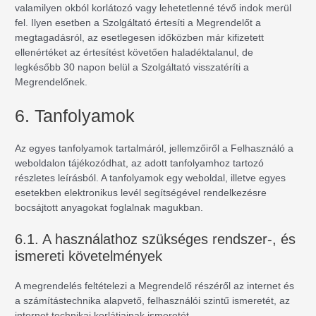
valamilyen okból korlátozó vagy lehetetlenné tévő indok merül
fel. Ilyen esetben a Szolgáltató értesíti a Megrendelőt a
megtagadásról, az esetlegesen időközben már kifizetett
ellenértéket az értesítést követően haladéktalanul, de
legkésőbb 30 napon belül a Szolgáltató visszatéríti a
Megrendelőnek.
6. Tanfolyamok
Az egyes tanfolyamok tartalmáról, jellemzőiről a Felhasználó a
weboldalon tájékozódhat, az adott tanfolyamhoz tartozó
részletes leírásból. A tanfolyamok egy weboldal, illetve egyes
esetekben elektronikus levél segítségével rendelkezésre
bocsájtott anyagokat foglalnak magukban.
6.1. A használathoz szükséges rendszer-, és
ismereti követelmények
A megrendelés feltételezi a Megrendelő részéről az internet és
a számítástechnika alapvető, felhasználói szintű ismeretét, az
internet technikai korlátjainak ismeretét.