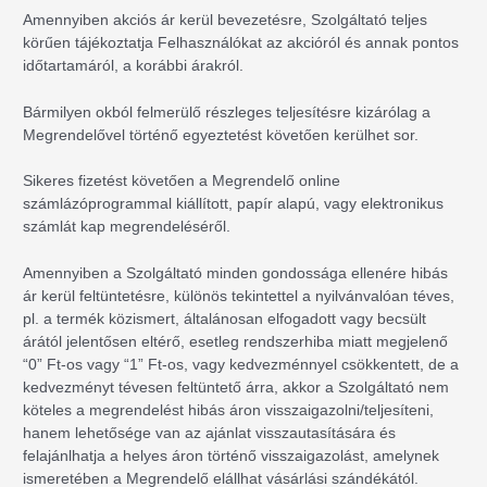
Amennyiben akciós ár kerül bevezetésre, Szolgáltató teljes
körűen tájékoztatja Felhasználókat az akcióról és annak pontos
időtartamáról, a korábbi árakról.
Bármilyen okból felmerülő részleges teljesítésre kizárólag a
Megrendelővel történő egyeztetést követően kerülhet sor.
Sikeres fizetést követően a Megrendelő online
számlázóprogrammal kiállított, papír alapú, vagy elektronikus
számlát kap megrendeléséről.
Amennyiben a Szolgáltató minden gondossága ellenére hibás
ár kerül feltüntetésre, különös tekintettel a nyilvánvalóan téves,
pl. a termék közismert, általánosan elfogadott vagy becsült
árától jelentősen eltérő, esetleg rendszerhiba miatt megjelenő
“0” Ft-os vagy “1” Ft-os, vagy kedvezménnyel csökkentett, de a
kedvezményt tévesen feltüntető árra, akkor a Szolgáltató nem
köteles a megrendelést hibás áron visszaigazolni/teljesíteni,
hanem lehetősége van az ajánlat visszautasítására és
felajánlhatja a helyes áron történő visszaigazolást, amelynek
ismeretében a Megrendelő elállhat vásárlási szándékától.