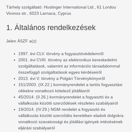
Tárhely szolgáltató: Hostinger International Ltd., 61 Lordou
Vironos str., 6023 Larnaca, Cyprus
1. Általános rendelkezések
Jelen ÁSZF a(z)
1997. évi CLV. törvény a fogyasztóvédelemről
2001. évi CVIII. törvény az elektronikus kereskedelmi
szolgáltatások, valamint az információs társadalommal
összefüggő szolgáltatások egyes kérdéseiről
2013. évi V. törvény a Polgári Törvénykönyvről
151/2003. (IX.22.) kormányrendelet a tartós fogyasztási
cikkekre vonatkozó kötelező jótállásról
45/2014. (II.26.) kormányrendelet a fogyasztó és a
vállalkozás közötti szerződések részletes szabályairól
19/2014. (IV.29.) NGM rendelet a fogyasztó és
vállalkozás közötti szerződés keretében eladott dolgokra
vonatkozó szavatossági és jótállási igények intézésének
eljárási szabályairól