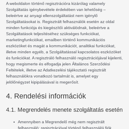
A weboldalon történő regisztrációra kizárólag valamely
Szolgáltatás igénybevétele érdekében van lehetőség –
beleértve az anyagi ellenszolgáltatást nem igénylő
Szolgáltatásokat is. Regisztrált felhasználók esetén az oldal
minden funkciója és kiegészítői aktiválódnak, beleértve a
Szolgáltatások teljesítéséhez szükséges funkciókat,
marketingfunkciókat, emailben történő kommunikációs
eszközöket és magát a kommunikációt, analitikai funkciókat,
illetve minden egyéb, a Szolgáltatással kapcsolatos eszközöket
és funkciókat. A regisztráló felhasználó regisztrációjával kijelenti,
hogy megismerte és elfogadja jelen Általános Szerződési
Feltételek, illetve az Adatkezelési tájékoztató regisztrált
felhasználókra vonatkozó tartalmát is, amelyet egy
jelölőnégyzet kipipálásával is megerősít.
4. Rendelési információk
4.1. Megrendelés menete szolgáltatás esetén
Amennyiben a Megrendelő még nem regisztrált
felhasználó: regisztrációval történő felhasználói fiók