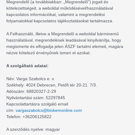
Megrendelő (a továbbiakban: „Megrendelő”) jogait és
kötelezettségeit, a weboldal működésével/használatával
kapcsolatos információkat, valamint a megrendelési
folyamatokkal kapcsolatos tájékoztatásokat tartalmazza.
A Felhasználó, illetve a Megrendelő a weboldal bárminemű
használatával, megrendelések leadásával kinyilvánítja, hogy
megismerte és elfogadja jelen ÁSZF tartalmi elemeit, magára
nézve kötelező érvényűnek ismeri el azokat.
A szolgáltató adatai:
Név: Varga Szabolcs e. v.
Székhely: 4024 Debrecen, Petőfi tér 20-21. 7/3.
Adószám: 68820327-2-29
Nyilvántartási szám: 52297845
Kapcsolattartásra szolgáló email
cím:
vargaszabolcs@biokemonline.com
Telefon: +36206125822
A szerződés nyelve: magyar