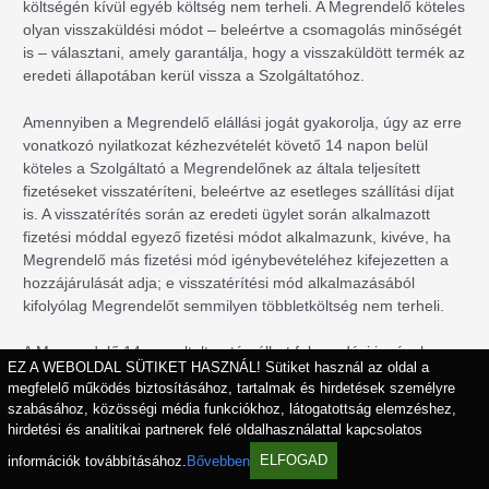
költségén kívül egyéb költség nem terheli. A Megrendelő köteles
olyan visszaküldési módot – beleértve a csomagolás minőségét
is – választani, amely garantálja, hogy a visszaküldött termék az
eredeti állapotában kerül vissza a Szolgáltatóhoz.
Amennyiben a Megrendelő elállási jogát gyakorolja, úgy az erre
vonatkozó nyilatkozat kézhezvételét követő 14 napon belül
köteles a Szolgáltató a Megrendelőnek az általa teljesített
fizetéseket visszatéríteni, beleértve az esetleges szállítási díjat
is. A visszatérítés során az eredeti ügylet során alkalmazott
fizetési móddal egyező fizetési módot alkalmazunk, kivéve, ha
Megrendelő más fizetési mód igénybevételéhez kifejezetten a
hozzájárulását adja; e visszatérítési mód alkalmazásából
kifolyólag Megrendelőt semmilyen többletköltség nem terheli.
A Megrendelő 14 nap eltelte után élhet felmondási jogával –
EZ A WEBOLDAL SÜTIKET HASZNÁL! Sütiket használ az oldal a
még nem egészben teljesített szolgáltatás esetén – a
megfelelő működés biztosításához, tartalmak és hirdetések személyre
Szolgáltató olyan szerződésszegése esetén, aminek
szabásához, közösségi média funkciókhoz, látogatottság elemzéshez,
következtében a Megrendelőnek a továbbiakban nem áll
hirdetési és analitikai partnerek felé oldalhasználattal kapcsolatos
érdekében a szerződés teljesítése. Felmondási szándékát ez
információk továbbításához.
Bővebben
ELFOGAD
esetben a Megrendelőnek indokolnia kell, és egyértelmű