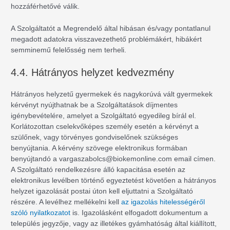
hozzáférhetővé válik.
A Szolgáltatót a Megrendelő által hibásan és/vagy pontatlanul
megadott adatokra visszavezethető problémákért, hibákért
semminemű felelősség nem terheli.
4.4. Hátrányos helyzet kedvezmény
Hátrányos helyzetű gyermekek és nagykorúvá vált gyermekek
kérvényt nyújthatnak be a Szolgáltatások díjmentes
igénybevételére, amelyet a Szolgáltató egyedileg bírál el.
Korlátozottan cselekvőképes személy esetén a kérvényt a
szülőnek, vagy törvényes gondviselőnek szükséges
benyújtania. A kérvény szövege elektronikus formában
benyújtandó a
vargaszabolcs@biokemonline.com
email címen.
A Szolgáltató rendelkezésre álló kapacitása esetén az
elektronikus levélben történő egyeztetést követően a hátrányos
helyzet igazolását postai úton kell eljuttatni a Szolgáltató
részére. A levélhez mellékelni kell
az igazolás hitelességéről
szóló nyilatkozatot
is. Igazolásként elfogadott dokumentum a
település jegyzője, vagy az illetékes gyámhatóság által kiállított,