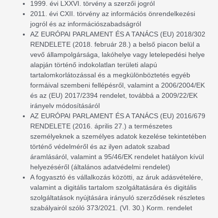
1999. évi LXXVI. törvény a szerzői jogról
2011. évi CXII. törvény az információs önrendelkezési
jogról és az információszabadságról
AZ EURÓPAI PARLAMENT ÉS A TANÁCS (EU) 2018/302
RENDELETE (2018. február 28.) a belső piacon belül a
vevő állampolgársága, lakóhelye vagy letelepedési helye
alapján történő indokolatlan területi alapú
tartalomkorlátozással és a megkülönböztetés egyéb
formáival szembeni fellépésről, valamint a 2006/2004/EK
és az (EU) 2017/2394 rendelet, továbbá a 2009/22/EK
irányelv módosításáról
AZ EURÓPAI PARLAMENT ÉS A TANÁCS (EU) 2016/679
RENDELETE (2016. április 27.) a természetes
személyeknek a személyes adatok kezelése tekintetében
történő védelméről és az ilyen adatok szabad
áramlásáról, valamint a 95/46/EK rendelet hatályon kívül
helyezéséről (általános adatvédelmi rendelet)
A fogyasztó és vállalkozás közötti, az áruk adásvételére,
valamint a digitális tartalom szolgáltatására és digitális
szolgáltatások nyújtására irányuló szerződések részletes
szabályairól szóló 373/2021. (VI. 30.) Korm. rendelet