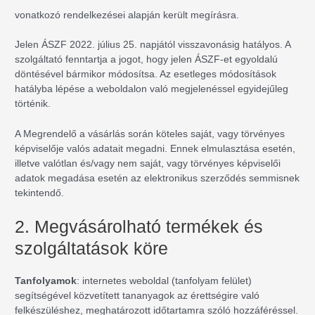
vonatkozó rendelkezései alapján került megírásra.
Jelen ÁSZF 2022. július 25. napjától visszavonásig hatályos. A
szolgáltató fenntartja a jogot, hogy jelen ÁSZF-et egyoldalú
döntésével bármikor módosítsa. Az esetleges módosítások
hatályba lépése a weboldalon való megjelenéssel egyidejűleg
történik.
A Megrendelő a vásárlás során köteles saját, vagy törvényes
képviselője valós adatait megadni. Ennek elmulasztása esetén,
illetve valótlan és/vagy nem saját, vagy törvényes képviselői
adatok megadása esetén az elektronikus szerződés semmisnek
tekintendő.
2. Megvásárolható termékek és
szolgáltatások köre
Tanfolyamok
: internetes weboldal (tanfolyam felület)
segítségével közvetített tananyagok az érettségire való
felkészüléshez, meghatározott időtartamra szóló hozzáféréssel.