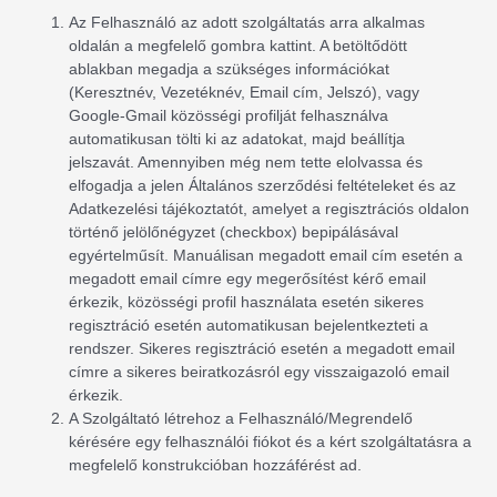
Az Felhasználó az adott szolgáltatás arra alkalmas
oldalán a megfelelő gombra kattint. A betöltődött
ablakban megadja a szükséges információkat
(Keresztnév, Vezetéknév, Email cím, Jelszó), vagy
Google-Gmail közösségi profilját felhasználva
automatikusan tölti ki az adatokat, majd beállítja
jelszavát. Amennyiben még nem tette elolvassa és
elfogadja a jelen Általános szerződési feltételeket és az
Adatkezelési tájékoztatót, amelyet a regisztrációs oldalon
történő jelölőnégyzet (checkbox) bepipálásával
egyértelműsít. Manuálisan megadott email cím esetén a
megadott email címre egy megerősítést kérő email
érkezik, közösségi profil használata esetén sikeres
regisztráció esetén automatikusan bejelentkezteti a
rendszer. Sikeres regisztráció esetén a megadott email
címre a sikeres beiratkozásról egy visszaigazoló email
érkezik.
A Szolgáltató létrehoz a Felhasználó/Megrendelő
kérésére egy felhasználói fiókot és a kért szolgáltatásra a
megfelelő konstrukcióban hozzáférést ad.