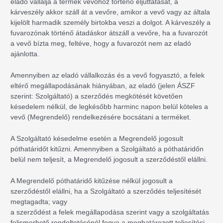
eladó vállalja a termék vevőhöz történő eljuttatását, a
kárveszély akkor száll át a vevőre, amikor a vevő vagy az általa
kijelölt harmadik személy birtokba veszi a dolgot. A kárveszély a
fuvarozónak történő átadáskor átszáll a vevőre, ha a fuvarozót
a vevő bízta meg, feltéve, hogy a fuvarozót nem az eladó
ajánlotta.
Amennyiben az eladó vállalkozás és a vevő fogyasztó, a felek
eltérő megállapodásának hiányában, az eladó (jelen ÁSZF
szerint: Szolgáltató) a szerződés megkötését követően
késedelem nélkül, de legkésőbb harminc napon belül köteles a
vevő (Megrendelő) rendelkezésére bocsátani a terméket.
A Szolgáltató késedelme esetén a Megrendelő jogosult
póthatáridőt kitűzni. Amennyiben a Szolgáltató a póthatáridőn
belül nem teljesít, a Megrendelő jogosult a szerződéstől elállni.
A Megrendelő póthatáridő kitűzése nélkül jogosult a
szerződéstől elállni, ha a Szolgáltató a szerződés teljesítését
megtagadta; vagy
a szerződést a felek megállapodása szerint vagy a szolgáltatás
felismerhető rendeltetésénél fogva a meghatározott teljesítési