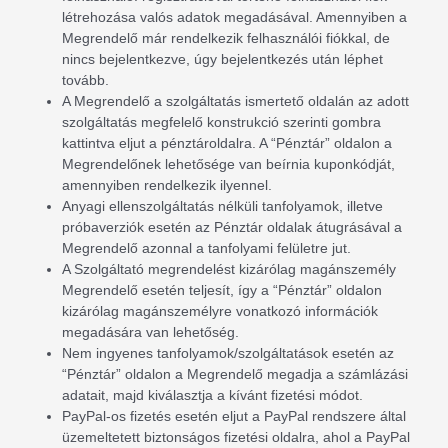
létrehozása valós adatok megadásával. Amennyiben a
Megrendelő már rendelkezik felhasználói fiókkal, de
nincs bejelentkezve, úgy bejelentkezés után léphet
tovább.
A Megrendelő a szolgáltatás ismertető oldalán az adott
szolgáltatás megfelelő konstrukció szerinti gombra
kattintva eljut a pénztároldalra. A “Pénztár” oldalon a
Megrendelőnek lehetősége van beírnia kuponkódját,
amennyiben rendelkezik ilyennel.
Anyagi ellenszolgáltatás nélküli tanfolyamok, illetve
próbaverziók esetén az Pénztár oldalak átugrásával a
Megrendelő azonnal a tanfolyami felületre jut.
A Szolgáltató megrendelést kizárólag magánszemély
Megrendelő esetén teljesít, így a “Pénztár” oldalon
kizárólag magánszemélyre vonatkozó információk
megadására van lehetőség.
Nem ingyenes tanfolyamok/szolgáltatások esetén az
“Pénztár” oldalon a Megrendelő megadja a számlázási
adatait, majd kiválasztja a kívánt fizetési módot.
PayPal-os fizetés esetén eljut a PayPal rendszere által
üzemeltetett biztonságos fizetési oldalra, ahol a PayPal