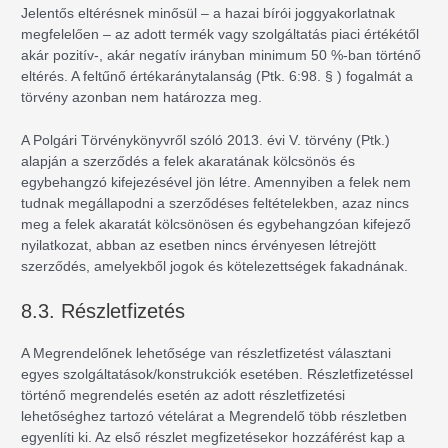
Jelentős eltérésnek minősül – a hazai bírói joggyakorlatnak
megfelelően – az adott termék vagy szolgáltatás piaci értékétől
akár pozitív-, akár negatív irányban minimum 50 %-ban történő
eltérés. A feltűnő értékaránytalanság (Ptk. 6:98. § ) fogalmát a
törvény azonban nem határozza meg.
A Polgári Törvénykönyvről szóló 2013. évi V. törvény (Ptk.)
alapján a szerződés a felek akaratának kölcsönös és
egybehangzó kifejezésével jön létre. Amennyiben a felek nem
tudnak megállapodni a szerződéses feltételekben, azaz nincs
meg a felek akaratát kölcsönösen és egybehangzóan kifejező
nyilatkozat, abban az esetben nincs érvényesen létrejött
szerződés, amelyekből jogok és kötelezettségek fakadnának.
8.3. Részletfizetés
A Megrendelőnek lehetősége van részletfizetést választani
egyes szolgáltatások/konstrukciók esetében. Részletfizetéssel
történő megrendelés esetén az adott részletfizetési
lehetőséghez tartozó vételárat a Megrendelő több részletben
egyenlíti ki. Az első részlet megfizetésekor hozzáférést kap a