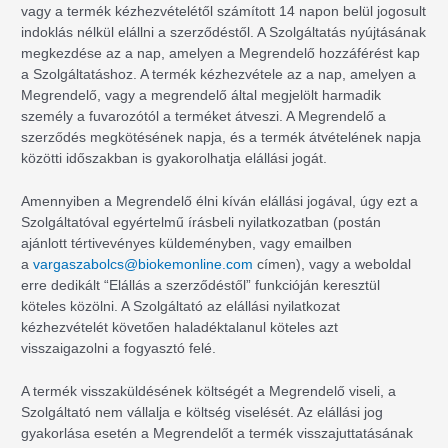
vagy a termék kézhezvételétől számított 14 napon belül jogosult
indoklás nélkül elállni a szerződéstől. A Szolgáltatás nyújtásának
megkezdése az a nap, amelyen a Megrendelő hozzáférést kap
a Szolgáltatáshoz. A termék kézhezvétele az a nap, amelyen a
Megrendelő, vagy a megrendelő által megjelölt harmadik
személy a fuvarozótól a terméket átveszi. A Megrendelő a
szerződés megkötésének napja, és a termék átvételének napja
közötti időszakban is gyakorolhatja elállási jogát.
Amennyiben a Megrendelő élni kíván elállási jogával, úgy ezt a
Szolgáltatóval egyértelmű írásbeli nyilatkozatban (postán
ajánlott tértivevényes küldeményben, vagy emailben
a
vargaszabolcs@biokemonline.com
címen), vagy a weboldal
erre dedikált “Elállás a szerződéstől” funkcióján keresztül
köteles közölni. A Szolgáltató az elállási nyilatkozat
kézhezvételét követően haladéktalanul köteles azt
visszaigazolni a fogyasztó felé.
A termék visszaküldésének költségét a Megrendelő viseli, a
Szolgáltató nem vállalja e költség viselését. Az elállási jog
gyakorlása esetén a Megrendelőt a termék visszajuttatásának