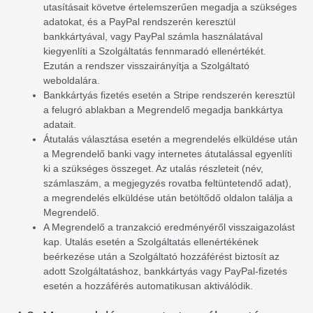
utasításait követve értelemszerűen megadja a szükséges
adatokat, és a PayPal rendszerén keresztül
bankkártyával, vagy PayPal számla használatával
kiegyenlíti a Szolgáltatás fennmaradó ellenértékét.
Ezután a rendszer visszairányítja a Szolgáltató
weboldalára.
Bankkártyás fizetés esetén a Stripe rendszerén keresztül
a felugró ablakban a Megrendelő megadja bankkártya
adatait.
Átutalás választása esetén a megrendelés elküldése után
a Megrendelő banki vagy internetes átutalással egyenlíti
ki a szükséges összeget. Az utalás részleteit (név,
számlaszám, a megjegyzés rovatba feltüntetendő adat),
a megrendelés elküldése után betöltődő oldalon találja a
Megrendelő.
A Megrendelő a tranzakció eredményéről visszaigazolást
kap. Utalás esetén a Szolgáltatás ellenértékének
beérkezése után a Szolgáltató hozzáférést biztosít az
adott Szolgáltatáshoz, bankkártyás vagy PayPal-fizetés
esetén a hozzáférés automatikusan aktiválódik.