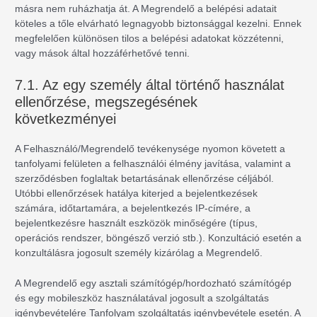
másra nem ruházhatja át. A Megrendelő a belépési adatait
köteles a tőle elvárható legnagyobb biztonsággal kezelni. Ennek
megfelelően különösen tilos a belépési adatokat közzétenni,
vagy mások által hozzáférhetővé tenni.
7.1. Az egy személy által történő használat
ellenőrzése, megszegésének
következményei
A Felhasználó/Megrendelő tevékenysége nyomon követett a
tanfolyami felületen a felhasználói élmény javítása, valamint a
szerződésben foglaltak betartásának ellenőrzése céljából.
Utóbbi ellenőrzések hatálya kiterjed a bejelentkezések
számára, időtartamára, a bejelentkezés IP-címére, a
bejelentkezésre használt eszközök minőségére (típus,
operációs rendszer, böngésző verzió stb.). Konzultáció esetén a
konzultálásra jogosult személy kizárólag a Megrendelő.
A Megrendelő egy asztali számítógép/hordozható számítógép
és egy mobileszköz használatával jogosult a szolgáltatás
igénybevételére Tanfolyam szolgáltatás igénybevétele esetén. A