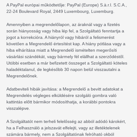
A PayPal európai működtetője: PayPal (Europe) S.à.r.l. S.C.A.,
22-24 Boulevard Royal, 2449 Luxembourg, Luxemburg.
Amennyiben a megrendelőlapon, az áraknál vagy a fizetés
során hiányosság vagy hiba lép fel, a Szolgáltató fenntartja a
jogot a korrekcióra. A hiányról vagy hibáról a felismerést
követően a Megrendelő értesítést kap. A hiány pótlása vagy a
hiba elhárítása miatt a Megrendelő ismételten megerősíti
vásárlási szándékát, vagy bármely fél elállhat a szerződéstől.
Utóbbi esetben a már befizetett összeget a Szolgáltató köteles
haladéktalanul, de legkésőbb 30 napon belül visszautalni a
Megrendelőnek.
Adatbeviteli hibák javítása: a Megrendelő a bevitt adatokat a
Megrendelés végleges elküldésére szolgáló gombra való
kattintás előtt bármikor módosíthatja, a korábbi pontokra
visszalépve.
A Szolgáltatót nem terheli felelősség az abból adódó károkért,
ha a Felhasználó a jelszavát elfelejti, vagy az illetéktelenek
számára bármely, nem a Szolgáltatónak felróható okból