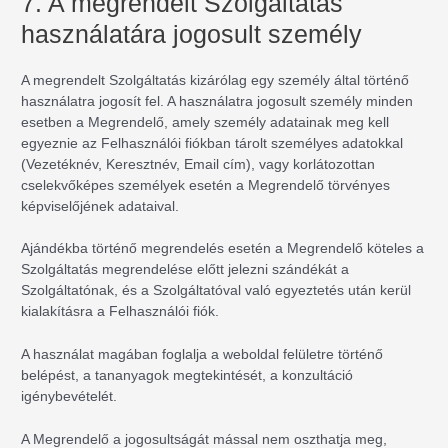
7. A megrendelt Szolgáltatás
használatára jogosult személy
A megrendelt Szolgáltatás kizárólag egy személy által történő
használatra jogosít fel. A használatra jogosult személy minden
esetben a Megrendelő, amely személy adatainak meg kell
egyeznie az Felhasználói fiókban tárolt személyes adatokkal
(Vezetéknév, Keresztnév, Email cím), vagy korlátozottan
cselekvőképes személyek esetén a Megrendelő törvényes
képviselőjének adataival.
Ajándékba történő megrendelés esetén a Megrendelő köteles a
Szolgáltatás megrendelése előtt jelezni szándékát a
Szolgáltatónak, és a Szolgáltatóval való egyeztetés után kerül
kialakításra a Felhasználói fiók.
A használat magában foglalja a weboldal felületre történő
belépést, a tananyagok megtekintését, a konzultáció
igénybevételét.
A Megrendelő a jogosultságát mással nem oszthatja meg,