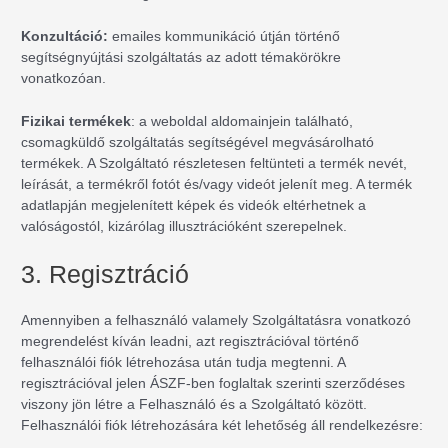
Konzultáció:
emailes kommunikáció útján történő
segítségnyújtási szolgáltatás az adott témakörökre
vonatkozóan.
Fizikai termékek
: a weboldal aldomainjein található,
csomagküldő szolgáltatás segítségével megvásárolható
termékek. A Szolgáltató részletesen feltünteti a termék nevét,
leírását, a termékről fotót és/vagy videót jelenít meg. A termék
adatlapján megjelenített képek és videók eltérhetnek a
valóságostól, kizárólag illusztrációként szerepelnek.
3. Regisztráció
Amennyiben a felhasználó valamely Szolgáltatásra vonatkozó
megrendelést kíván leadni, azt regisztrációval történő
felhasználói fiók létrehozása után tudja megtenni. A
regisztrációval jelen ÁSZF-ben foglaltak szerinti szerződéses
viszony jön létre a Felhasználó és a Szolgáltató között.
Felhasználói fiók létrehozására két lehetőség áll rendelkezésre: