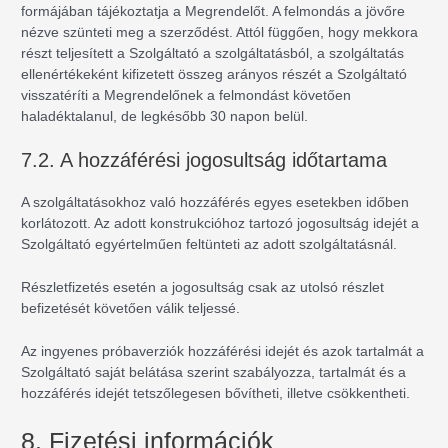
formájában tájékoztatja a Megrendelőt. A felmondás a jövőre
nézve szünteti meg a szerződést. Attól függően, hogy mekkora
részt teljesített a Szolgáltató a szolgáltatásból, a szolgáltatás
ellenértékeként kifizetett összeg arányos részét a Szolgáltató
visszatéríti a Megrendelőnek a felmondást követően
haladéktalanul, de legkésőbb 30 napon belül.
7.2. A hozzáférési jogosultság időtartama
A szolgáltatásokhoz való hozzáférés egyes esetekben időben
korlátozott. Az adott konstrukcióhoz tartozó jogosultság idejét a
Szolgáltató egyértelműen feltünteti az adott szolgáltatásnál.
Részletfizetés esetén a jogosultság csak az utolsó részlet
befizetését követően válik teljessé.
Az ingyenes próbaverziók hozzáférési idejét és azok tartalmát a
Szolgáltató saját belátása szerint szabályozza, tartalmát és a
hozzáférés idejét tetszőlegesen bővítheti, illetve csökkentheti.
8. Fizetési információk