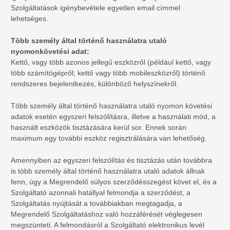
Szolgáltatások igénybevétele egyetlen email címmel
lehetséges.
Több személy által történő használatra utaló
nyomonkövetési adat:
Kettő, vagy több azonos jellegű eszközről (például kettő, vagy
több számítógépről; kettő vagy több mobileszközről) történő
rendszeres bejelentkezés, különböző helyszínekről.
Több személy által történő használatra utaló nyomon követési
adatok esetén egyszeri felszólításra, illetve a használati mód, a
használt eszközök tisztázására kerül sor. Ennek során
maximum egy további eszköz regisztrálására van lehetőség.
Amennyiben az egyszeri felszólítás és tisztázás után továbbra
is több személy által történő használatra utaló adatok állnak
fenn, úgy a Megrendelő súlyos szerződésszegést követ el, és a
Szolgáltató azonnali hatállyal felmondja a szerződést, a
Szolgáltatás nyújtását a továbbiakban megtagadja, a
Megrendelő Szolgáltatáshoz való hozzáférését véglegesen
megszünteti. A felmondásról a Szolgáltató elektronikus levél