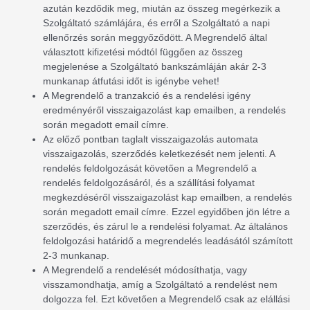
azután kezdődik meg, miután az összeg megérkezik a
Szolgáltató számlájára, és erről a Szolgáltató a napi
ellenőrzés során meggyőződött. A Megrendelő által
választott kifizetési módtól függően az összeg
megjelenése a Szolgáltató bankszámláján akár 2-3
munkanap átfutási időt is igénybe vehet!
A Megrendelő a tranzakció és a rendelési igény
eredményéről visszaigazolást kap emailben, a rendelés
során megadott email címre.
Az előző pontban taglalt visszaigazolás automata
visszaigazolás, szerződés keletkezését nem jelenti. A
rendelés feldolgozását követően a Megrendelő a
rendelés feldolgozásáról, és a szállítási folyamat
megkezdéséről visszaigazolást kap emailben, a rendelés
során megadott email címre. Ezzel egyidőben jön létre a
szerződés, és zárul le a rendelési folyamat. Az általános
feldolgozási határidő a megrendelés leadásától számított
2-3 munkanap.
A Megrendelő a rendelését módosíthatja, vagy
visszamondhatja, amíg a Szolgáltató a rendelést nem
dolgozza fel. Ezt követően a Megrendelő csak az elállási